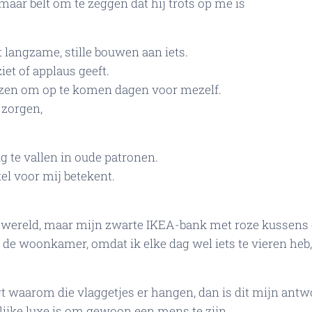
maar belt om te zeggen dat hij trots op me is❤️
 langzame, stille bouwen aan iets.
et of applaus geeft.
ezen om op te komen dagen voor mezelf.
 zorgen,
g te vallen in oude patronen.
tel voor mij betekent.
e wereld, maar mijn zwarte IKEA-bank met roze kussens 
n de woonkamer, omdat ik elke dag wel iets te vieren heb, o
 waarom die vlaggetjes er hangen, dan is dit mijn antw
ijke luxe is om gewoon een mens te zijn. 🌷