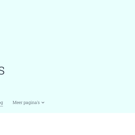
s
og
Meer pagina's