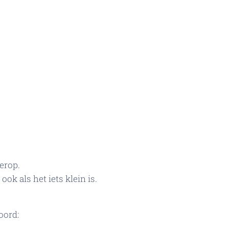
erop.
ok als het iets klein is.
oord: