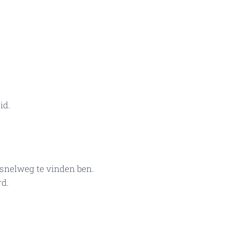
id.
e snelweg te vinden ben.
rd.